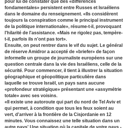
pour lui de constater que des «différences
fondamentales» persistent entre Russes et Israéliens
dans le domaine du renseignement. «Ils considèrent
toujours la conspiration comme le principal instrument
de la politique internationale», résume-t-il, provoquant
l'hilarité de l'assistance. «Mais ne rigolez pas, tempère-
t-il, parfois ils n'ont pas tort».
Ensuite, on peut rentrer dans le vif du sujet. Le général
de réserve Amidror a accepté de «briefer» de façon
informelle un groupe de journaliste européens sur une
question centrale dans la vie des Israéliens, celle de la
sécurité. Pour commencer, il tient à illustrer la situation
géographique et géopolitique particulière dans
laquelle se trouve Israël, un pays sans aucune
«profondeur stratégique» présentant une «assymétrie
totale» avec ses voisins.
«Il existe une autoroute qui part du nord de Tel Aviv et
qui permet, à condition que tous les feux soient au
vert, d'arriver à la frontière de la Cisjordanie en 12
minutes. Vous connaissez une telle situation dans un
autre pays' Une situation où la capitale de votre pays -