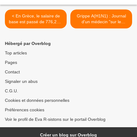
< En Grèce, le salaire de
Grippe A(H1N1) : Journal
base est passé de 776,20 à
d'un médecin "sur le
662,10 euros - et nous?
terrain" >
Hébergé par Overblog
Top articles
Pages
Contact
Signaler un abus
C.G.U.
Cookies et données personnelles
Préférences cookies
Voir le profil de Eva R-sistons sur le portail Overblog
Créer un blog sur Overblog