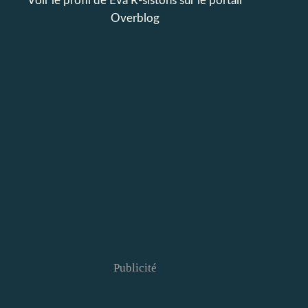
Voir le profil de
Eva R-sistons
sur le portail
Overblog
Publicité