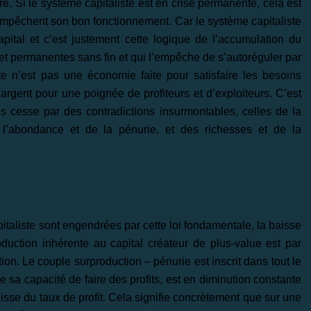
e. Si le système capitaliste est en crise permanente, cela est
 empêchent son bon fonctionnement. Car le système capitaliste
pital et c’est justement cette logique de l’accumulation du
et permanentes sans fin et qui l’empêche de s’autoréguler par
ste n’est pas une économie faite pour satisfaire les besoins
rgent pour une poignée de profiteurs et d’exploiteurs. C’est
ns cesse par des contradictions insurmontables, celles de la
l’abondance et de la pénurie, et des richesses et de la
aliste sont engendrées par cette loi fondamentale, la baisse
roduction inhérente au capital créateur de plus-value est par
ion. Le couple surproduction – pénurie est inscrit dans tout le
ire sa capacité de faire des profits, est en diminution constante
aisse du taux de profit. Cela signifie concrètement que sur une