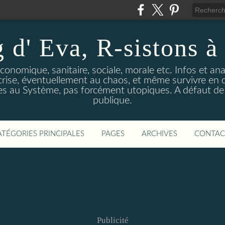
 d' Eva, R-sistons à 
économique, sanitaire, sociale, morale etc. Infos et ana
 crise, éventuellement au chaos, et même survivre en c
ves au Système, pas forcément utopiques. A défaut de l
publique.
ATÉGORIES PRINCIPALES
PAGES
ARCHIVES
CONTAC
Publicité