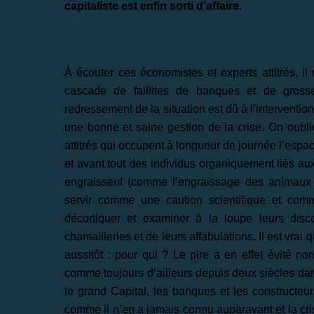
capitaliste est enfin sorti d’affaire.
À écouter ces économistes et experts attitrés, i
cascade de faillites de banques et de gross
redressement de la situation est dû à l’interventi
une bonne et saine gestion de la crise. On oub
attitrés qui occupent à longueur de journée l’espa
et avant tout des individus organiquement liés aux 
engraissent (comme l’engraissage des animaux d
servir comme une caution scientifique et comm
décortiquer et examiner à la loupe leurs dis
chamailleries et de leurs affabulations. Il est vrai
aussitôt : pour qui ? Le pire a en effet évité no
comme toujours d’ailleurs depuis deux siècles d
le grand Capital, les banques et les constructeu
comme il n’en a jamais connu auparavant et la cris