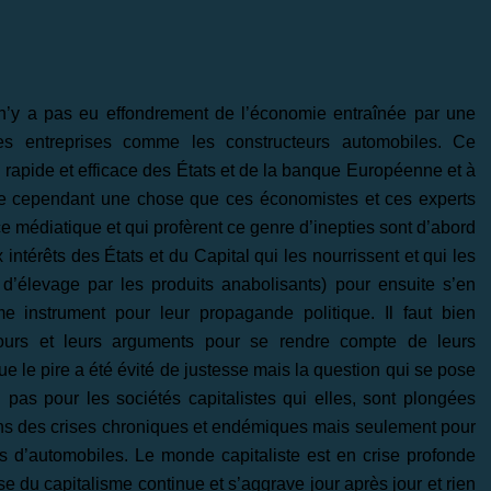
l n’y a pas eu effondrement de l’économie entraînée par une
es entreprises comme les constructeurs automobiles. Ce
on rapide et efficace des États et de la banque Européenne et à
lie cependant une chose que ces économistes et ces experts
ce médiatique et qui profèrent ce genre d’inepties sont d’abord
intérêts des États et du Capital qui les nourrissent et qui les
’élevage par les produits anabolisants) pour ensuite s’en
e instrument pour leur propagande politique. Il faut bien
cours et leurs arguments pour se rendre compte de leurs
 que le pire a été évité de justesse mais la question qui se pose
n pas pour les sociétés capitalistes qui elles, sont plongées
ans des crises chroniques et endémiques mais seulement pour
rs d’automobiles. Le monde capitaliste est en crise profonde
e du capitalisme continue et s’aggrave jour après jour et rien