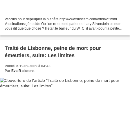
Vaccins pour dépeupler la planète http://www.fluscam.com/Affidavit.html
Vaccinations génocide Où l'on re-entend parler de Lary Silverstein ce nom
vous dit quelque chose ? Il était le bailleur du WTC, il avait -pour la petite
histoire- touché 2 fois la...
Traité de Lisbonne, peine de mort pour
émeutiers, suite: Les limites
Publié le 19/09/2009 à 04:43
Par
Eva R-sistons