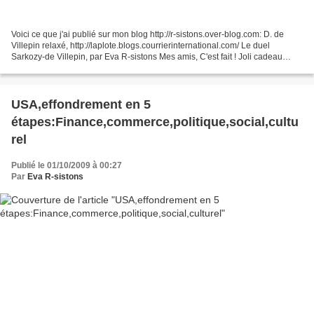
Voici ce que j'ai publié sur mon blog http://r-sistons.over-blog.com: D. de
Villepin relaxé, http://laplote.blogs.courrierinternational.com/ Le duel
Sarkozy-de Villepin, par Eva R-sistons Mes amis, C'est fait ! Joli cadeau
d'anniversaire pour Nicolas...
USA,effondrement en 5
étapes:Finance,commerce,politique,social,cultu
rel
Publié le 01/10/2009 à 00:27
Par
Eva R-sistons