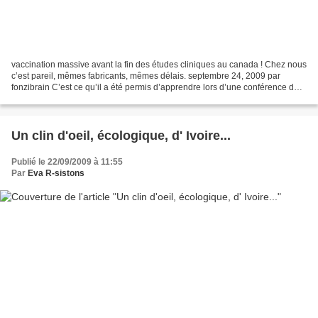
vaccination massive avant la fin des études cliniques au canada ! Chez nous
c’est pareil, mêmes fabricants, mêmes délais. septembre 24, 2009 par
fonzibrain C’est ce qu’il a été permis d’apprendre lors d’une conférence de
presse où l’entreprise Q&T Recherche...
Un clin d'oeil, écologique, d' Ivoire...
Publié le 22/09/2009 à 11:55
Par
Eva R-sistons