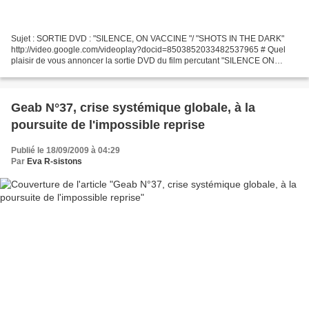
Sujet : SORTIE DVD : "SILENCE, ON VACCINE "/ "SHOTS IN THE DARK"
http://video.google.com/videoplay?docid=8503852033482537965 # Quel
plaisir de vous annoncer la sortie DVD du film percutant "SILENCE ON
VACCINE" ! IMPORTANT : L'ONF a permis la sortie du...
Geab N°37, crise systémique globale, à la
poursuite de l'impossible reprise
Publié le 18/09/2009 à 04:29
Par
Eva R-sistons