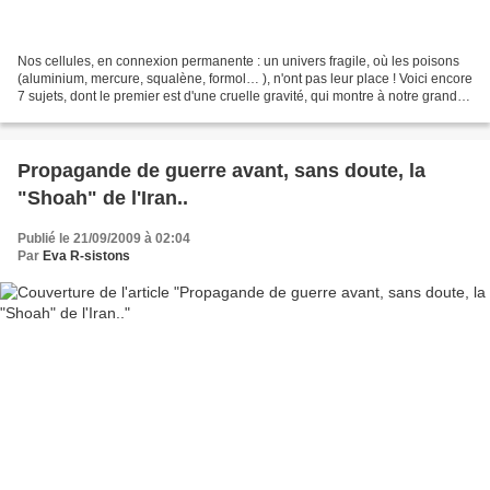
Nos cellules, en connexion permanente : un univers fragile, où les poisons
(aluminium, mercure, squalène, formol… ), n'ont pas leur place ! Voici encore
7 sujets, dont le premier est d'une cruelle gravité, qui montre à notre grand
regret, à quel point...
Propagande de guerre avant, sans doute, la
"Shoah" de l'Iran..
Publié le 21/09/2009 à 02:04
Par
Eva R-sistons