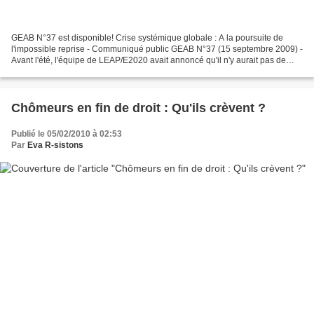
GEAB N°37 est disponible! Crise systémique globale : A la poursuite de
l'impossible reprise - Communiqué public GEAB N°37 (15 septembre 2009) -
Avant l'été, l'équipe de LEAP/E2020 avait annoncé qu'il n'y aurait pas de
reprise mondiale au rendez-vous de...
Chômeurs en fin de droit : Qu'ils crèvent ?
Publié le 05/02/2010 à 02:53
Par
Eva R-sistons