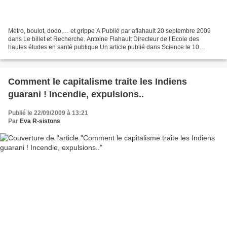
Métro, boulot, dodo,… et grippe A Publié par aflahault 20 septembre 2009
dans Le billet et Recherche. Antoine Flahault Directeur de l’Ecole des
hautes études en santé publique Un article publié dans Science le 10
septembre dernier par l’équipe de Longini,...
Comment le capitalisme traite les Indiens
guarani ! Incendie, expulsions..
Publié le 22/09/2009 à 13:21
Par
Eva R-sistons